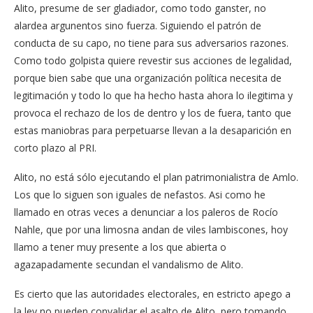
Alito, presume de ser gladiador, como todo ganster, no
alardea argunentos sino fuerza. Siguiendo el patrón de
conducta de su capo, no tiene para sus adversarios razones.
Como todo golpista quiere revestir sus acciones de legalidad,
porque bien sabe que una organización política necesita de
legitimación y todo lo que ha hecho hasta ahora lo ilegitima y
provoca el rechazo de los de dentro y los de fuera, tanto que
estas maniobras para perpetuarse llevan a la desaparición en
corto plazo al PRI.
Alito, no está sólo ejecutando el plan patrimonialistra de Amlo.
Los que lo siguen son iguales de nefastos. Asi como he
llamado en otras veces a denunciar a los paleros de Rocío
Nahle, que por una limosna andan de viles lambiscones, hoy
llamo a tener muy presente a los que abierta o
agazapadamente secundan el vandalismo de Alito.
Es cierto que las autoridades electorales, en estricto apego a
la ley no pueden convalidar el asalto de Alito, pero tomando