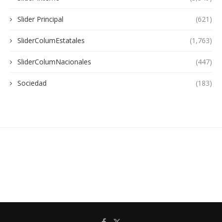
Slider Principal
(621)
SliderColumEstatales
(1,763)
SliderColumNacionales
(447)
Sociedad
(183)