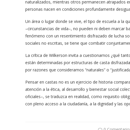
naturalizados, mientras otros permanecen atrapados e
personas nacen en condiciones profundamente desiguale
Un área o lugar donde se vive, el tipo de escuela a la 
–circunstancias de vida–, no pueden ni deben marcar ba
fenómeno con un resentimiento disfrazado de lucha soci
sociales no escritas, se tiene que combatir conjuntame
La crítica de Wilkerson invita a cuestionarnos ¿qué tan
están determinadas por estructuras de casta disfraza
por razones que consideramos “naturales” o “justificad
Pensar en castas no es un ejercicio de historia compar
atención a la ética, al desarrollo y bienestar social cole
oficiales–, se traduzca en realidad, como requisito ob
con pleno acceso a la ciudadanía, a la dignidad y las op
0 Comentario