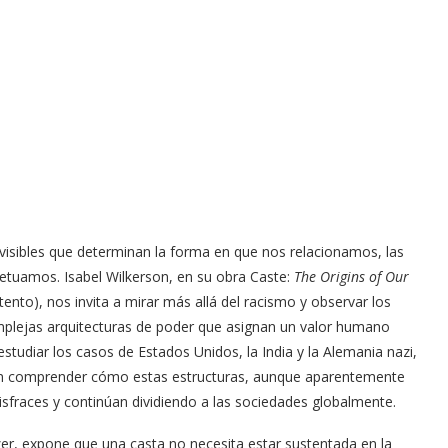
invisibles que determinan la forma en que nos relacionamos, las
petuamos. Isabel Wilkerson, en su obra Caste:
The Origins of Our
nto), nos invita a mirar más allá del racismo y observar los
mplejas arquitecturas de poder que asignan un valor humano
l estudiar los casos de Estados Unidos, la India y la Alemania nazi,
en comprender cómo estas estructuras, aunque aparentemente
isfraces y continúan dividiendo a las sociedades globalmente.
zer, expone que una casta no necesita estar sustentada en la