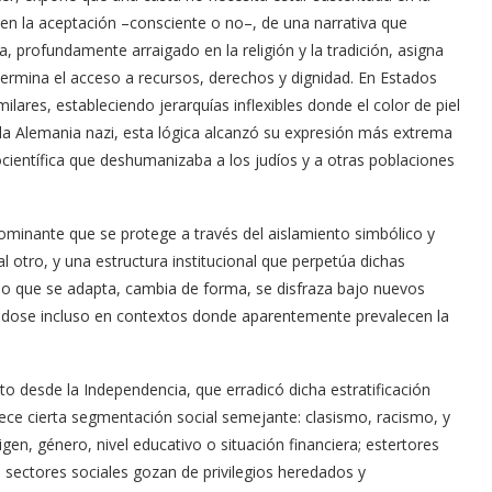
te en la aceptación –consciente o no–, de una narrativa que
ia, profundamente arraigado en la religión y la tradición, asigna
termina el acceso a recursos, derechos y dignidad. En Estados
ilares, estableciendo jerarquías inflexibles donde el color de piel
 En la Alemania nazi, esta lógica alcanzó su expresión más extrema
científica que deshumanizaba a los judíos y a otras poblaciones
ominante que se protege a través del aislamiento simbólico y
l otro, y una estructura institucional que perpetúa dichas
o que se adapta, cambia de forma, se disfraza bajo nuevos
rándose incluso en contextos donde aparentemente prevalecen la
o desde la Independencia, que erradicó dicha estratificación
lece cierta segmentación social semejante: clasismo, racismo, y
igen, género, nivel educativo o situación financiera; estertores
sectores sociales gozan de privilegios heredados y