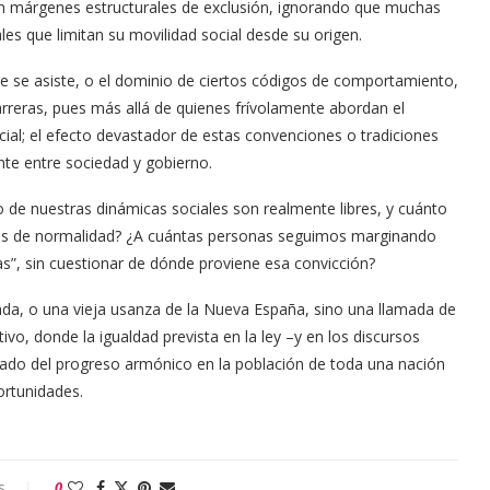
n márgenes estructurales de exclusión, ignorando que muchas
s que limitan su movilidad social desde su origen.
que se asiste, o el dominio de ciertos códigos de comportamiento,
rreras, pues más allá de quienes frívolamente abordan el
al; el efecto devastador de estas convenciones o tradiciones
nte entre sociedad y gobierno.
to de nuestras dinámicas sociales son realmente libres, y cuánto
das de normalidad? ¿A cuántas personas seguimos marginando
as”, sin cuestionar de dónde proviene esa convicción?
ada, o una vieja usanza de la Nueva España, sino una llamada de
ctivo, donde la igualdad prevista en la ley –y en los discursos
ligado del progreso armónico en la población de toda una nación
ortunidades.
s
0