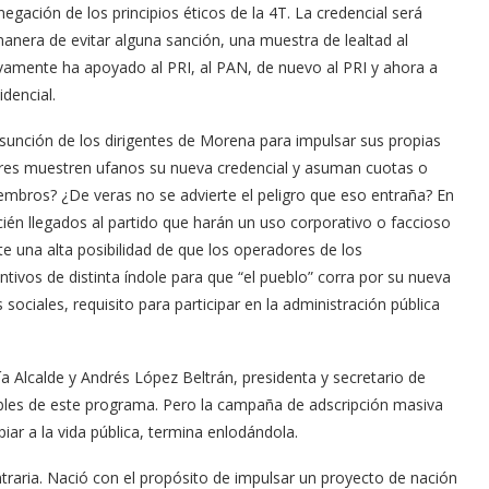
gación de los principios éticos de la 4T. La credencial será
nera de evitar alguna sanción, una muestra de lealtad al
sivamente ha apoyado al PRI, al PAN, de nuevo al PRI y ahora a
dencial.
esunción de los dirigentes de Morena para impulsar sus propias
dores muestren ufanos su nueva credencial y asuman cuotas o
mbros? ¿De veras no se advierte el peligro que eso entraña? En
ién llegados al partido que harán un uso corporativo o faccioso
te una alta posibilidad de que los operadores de los
tivos de distinta índole para que “el pueblo” corra por su nueva
ociales, requisito para participar en la administración pública
a Alcalde y Andrés López Beltrán, presidenta y secretario de
ibles de este programa. Pero la campaña de adscripción masiva
piar a la vida pública, termina enlodándola.
ntraria. Nació con el propósito de impulsar un proyecto de nación