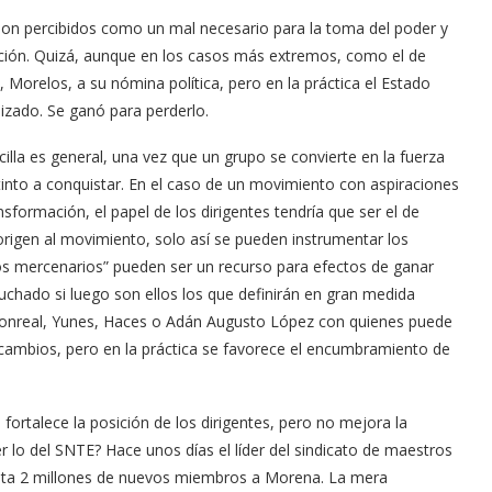
son percibidos como un mal necesario para la toma del poder y
nación. Quizá, aunque en los casos más extremos, como el de
 Morelos, a su nómina política, pero en la práctica el Estado
zado. Se ganó para perderlo.
cilla es general, una vez que un grupo se convierte en la fuerza
tinto a conquistar. En el caso de un movimiento con aspiraciones
nsformación, el papel de los dirigentes tendría que ser el de
origen al movimiento, solo así se pueden instrumentar los
“los mercenarios” pueden ser un recurso para efectos de ganar
luchado si luego son ellos los que definirán en gran medida
nreal, Yunes, Haces o Adán Augusto López con quienes puede
 cambios, pero en la práctica se favorece el encumbramiento de
fortalece la posición de los dirigentes, pero no mejora la
r lo del SNTE? Hace unos días el líder del sindicato de maestros
asta 2 millones de nuevos miembros a Morena. La mera