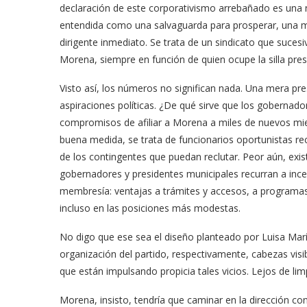
declaración de este corporativismo arrebañado es una ne
entendida como una salvaguarda para prosperar, una ma
dirigente inmediato. Se trata de un sindicato que suce
Morena, siempre en función de quien ocupe la silla presi
Visto así, los números no significan nada. Una mera pr
aspiraciones políticas. ¿De qué sirve que los goberna
compromisos de afiliar a Morena a miles de nuevos mie
buena medida, se trata de funcionarios oportunistas rec
de los contingentes que puedan reclutar. Peor aún, exis
gobernadores y presidentes municipales recurran a incen
membresía: ventajas a trámites y accesos, a programas s
incluso en las posiciones más modestas.
No digo que ese sea el diseño planteado por Luisa Marí
organización del partido, respectivamente, cabezas vis
que están impulsando propicia tales vicios. Lejos de lim
Morena, insisto, tendría que caminar en la dirección co