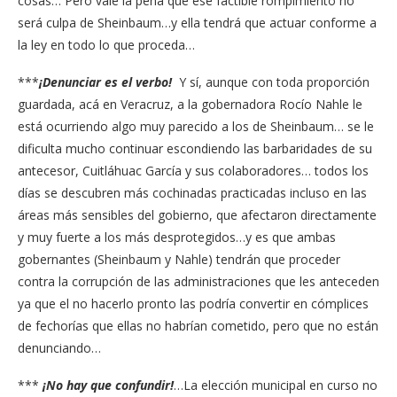
cosas… Pero vale la pena que ese factible rompimiento no
será culpa de Sheinbaum…y ella tendrá que actuar conforme a
la ley en todo lo que proceda…
***
¡Denunciar es el verbo!
Y sí, aunque con toda proporción
guardada, acá en Veracruz, a la gobernadora Rocío Nahle le
está ocurriendo algo muy parecido a los de Sheinbaum… se le
dificulta mucho continuar escondiendo las barbaridades de su
antecesor, Cuitláhuac García y sus colaboradores… todos los
días se descubren más cochinadas practicadas incluso en las
áreas más sensibles del gobierno, que afectaron directamente
y muy fuerte a los más desprotegidos…y es que ambas
gobernantes (Sheinbaum y Nahle) tendrán que proceder
contra la corrupción de las administraciones que les anteceden
ya que el no hacerlo pronto las podría convertir en cómplices
de fechorías que ellas no habrían cometido, pero que no están
denunciando…
***
¡No hay que confundir!
…La elección municipal en curso no