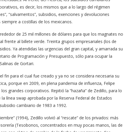
orativos, es decir, los mismos que a lo largo del régimen
tes”, “salvamentos”, subsidios, exenciones y devoluciones
 siempre a costillas de los mexicanos.
ó alrededor de 25 mil millones de dólares para que los magnates no
 frente al billete verde. Treinta grupos empresariales (los de
dios. Ya atendidas las urgencias del gran capital, y amarrada su
etario de Programación y Presupuesto, sólo para ocupar la
Salinas de Gortari.
el fin para el cual fue creado y ya no se considera necesaria su
tica, porque en 2009, en plena pandemia de influenza, Felipe
 los grandes corporativos. Repitió la “hazaña” de Zedillo, para lo
e la línea swap aprobada por la Reserva Federal de Estados
subsidio cambiario de 1983 a 1992.
iembre” (1994), Zedillo volvió al “rescate” de los privados: más
Tesorería (Tesobonos, concentrados en muy pocas manos, las de