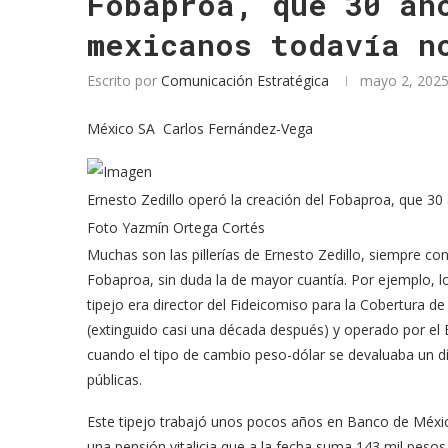
Fobaproa, que 30 añ
mexicanos todavía n
Escrito por
Comunicación Estratégica
mayo 2, 202
México SA Carlos Fernández-Vega
Ernesto Zedillo operó la creación del Fobaproa, que 3
Foto Yazmín Ortega Cortés
Muchas son las pillerías de Ernesto Zedillo, siempre con 
Fobaproa, sin duda la de mayor cuantía. Por ejemplo, l
tipejo era director del Fideicomiso para la Cobertura d
(extinguido casi una década después) y operado por el 
cuando el tipo de cambio peso-dólar se devaluaba un día
públicas.
Este tipejo trabajó unos pocos años en Banco de México,
una pensión vitalicia que a la fecha suma 143 mil pesos