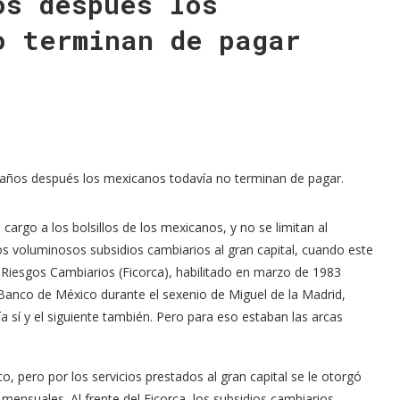
os después los
o terminan de pagar
5
0 años después los mexicanos todavía no terminan de pagar.
cargo a los bolsillos de los mexicanos, y no se limitan al
os voluminosos subsidios cambiarios al gran capital, cuando este
e Riesgos Cambiarios (Ficorca), habilitado en marzo de 1983
Banco de México durante el sexenio de Miguel de la Madrid,
 sí y el siguiente también. Pero para eso estaban las arcas
 pero por los servicios prestados al gran capital se le otorgó
 mensuales. Al frente del Ficorca, los subsidios cambiarios