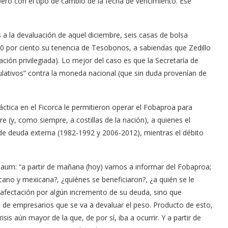
ero con el tipo de cambio de la fecha de vencimiento. Ese
 la devaluación de aquel diciembre, seis casas de bolsa
0 por ciento su tenencia de Tesobonos, a sabiendas que Zedillo
ción privilegiada). Lo mejor del caso es que la Secretaría de
lativos” contra la moneda nacional (que sin duda provenían de
áctica en el Ficorca le permitieron operar el Fobaproa para
 (y, como siempre, a costillas de la nación), a quienes el
 de deuda externa (1982-1992 y 2006-2012), mientras el débito
inbaum: “a partir de mañana (hoy) vamos a informar del Fobaproa;
ano y mexicana?, ¿quiénes se beneficiaron?, ¿a quién se le
 afectación por algún incremento de su deuda, sino que
po de empresarios que se va a devaluar el peso. Producto de esto,
s aún mayor de la que, de por sí, iba a ocurrir. Y a partir de