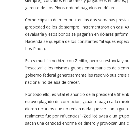
siempre), cotizados en dólares y pagaderos en pesos, p
gerente de Los Pinos ordenó pagarlos en dólares.
Como cápsula de memoria, en las dos semanas previas a
(propiedad de los de siempre) incrementaron en casi 40
devaluaría y esos bonos se pagarían en dólares (informa
Hacienda se quejaba de los constantes “ataques especu
Los Pinos).
Eso y muchísimo hizo con Zedillo, pero su estancia y pr
“rescatar” a los mismos grupos empresariales de siempre
gobierno federal generosamente les resolvió sus crisis
nacional no dejaba de crecer.
Por todo ello, es vital el anunció de la presidenta She
estuvo plagado de corrupción; ¿cuánto paga cada mexic
dieron recursos que no tenían nada que ver con alguna
realmente fue por influencias? (Zedillo) avisa a un gru
sacan una cantidad enorme de dinero y provocan una crisi