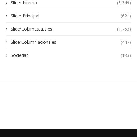
Slider Interno
(3,349)
Slider Principal
(621)
SliderColumEstatales
(1,763)
SliderColumNacionales
(447)
Sociedad
(183)