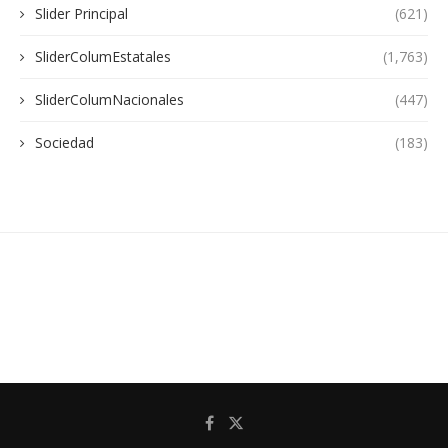
Slider Principal
(621)
SliderColumEstatales
(1,763)
SliderColumNacionales
(447)
Sociedad
(183)