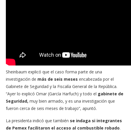
Sheinbaum explicó que el caso forma parte de una
investigación de
más de seis meses
encabezada por el
Gabinete de Seguridad y la Fiscalía General de la República.
“Ayer lo explicó Omar (García Harfuch) y todo el
gabinete de
Seguridad,
muy bien armado, y es una investigación que
fueron cerca de seis meses de trabajo”, apuntó.
La presidenta indicó que también
se indaga si integrantes
de Pemex facilitaron el acceso al combustible robado
.