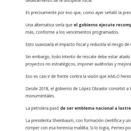
debilitamiento de la disciplina fiscal.
Es precisamente por eso que, como ayer señaló la pre
Una alternativa sería que
el gobierno ejecute recom
más, conforme a los vencimientos programados.
Esto suavizaría el impacto fiscal y reduciría el riesgo de
Sin embargo, todo intento de rescate debe estar atad
proyectos no estratégicos, imponer auditorías y mejor
Eso es casi ir de frente contra la visión que AMLO here
Desde 2018, el gobierno de López Obrador convirtió a 
monumentales.
La petrolera pasó
de ser emblema nacional a lastre
La presidenta Sheinbaum, con formación científica y una 
romper con esa herencia maldita. Si lo logra, Pemex podr