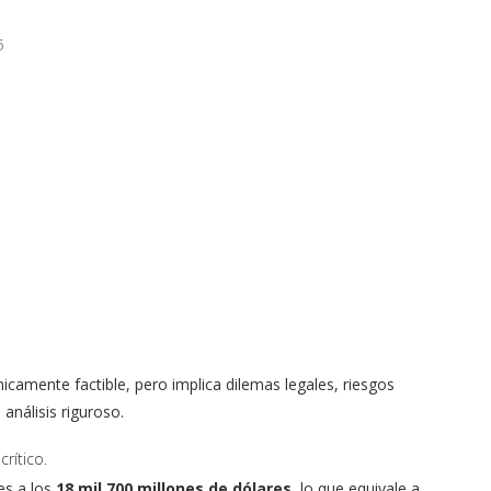
5
icamente factible, pero implica dilemas legales, riesgos
análisis riguroso.
rítico.
es a los
18 mil 700 millones de dólares
, lo que equivale a